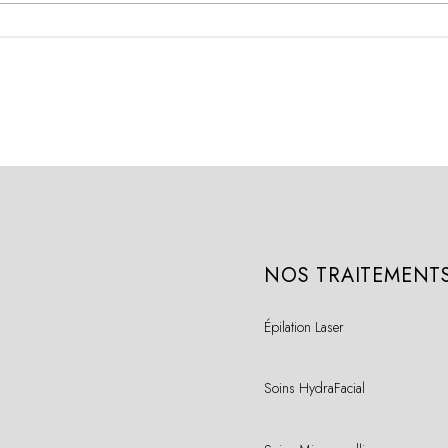
NOS TRAITEMENT
Épilation Laser
Soins HydraFacial